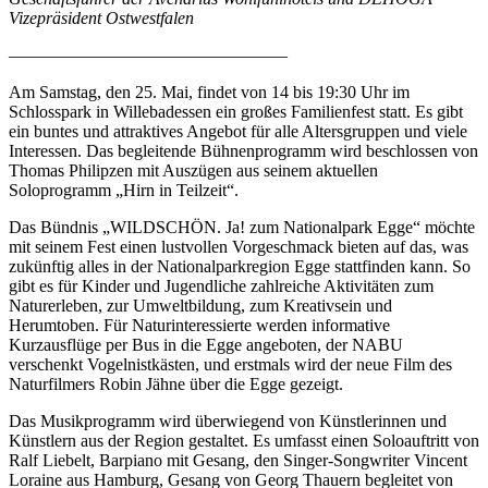
Vizepräsident Ostwestfalen
————————————————
Am Samstag, den 25. Mai, findet von 14 bis 19:30 Uhr im
Schlosspark in Willebadessen ein großes Familienfest statt. Es gibt
ein buntes und attraktives Angebot für alle Altersgruppen und viele
Interessen. Das begleitende Bühnenprogramm wird beschlossen von
Thomas Philipzen mit Auszügen aus seinem aktuellen
Soloprogramm „Hirn in Teilzeit“.
Das Bündnis „WILDSCHÖN. Ja! zum Nationalpark Egge“ möchte
mit seinem Fest einen lustvollen Vorgeschmack bieten auf das, was
zukünftig alles in der Nationalparkregion Egge stattfinden kann. So
gibt es für Kinder und Jugendliche zahlreiche Aktivitäten zum
Naturerleben, zur Umweltbildung, zum Kreativsein und
Herumtoben. Für Naturinteressierte werden informative
Kurzausflüge per Bus in die Egge angeboten, der NABU
verschenkt Vogelnistkästen, und erstmals wird der neue Film des
Naturfilmers Robin Jähne über die Egge gezeigt.
Das Musikprogramm wird überwiegend von Künstlerinnen und
Künstlern aus der Region gestaltet. Es umfasst einen Soloauftritt von
Ralf Liebelt, Barpiano mit Gesang, den Singer-Songwriter Vincent
Loraine aus Hamburg, Gesang von Georg Thauern begleitet von