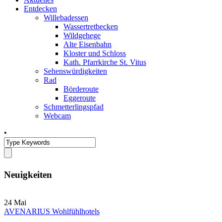
Entdecken
Willebadessen
Wassertretbecken
Wildgehege
Alte Eisenbahn
Kloster und Schloss
Kath. Pfarrkirche St. Vitus
Sehenswürdigkeiten
Rad
Börderoute
Eggeroute
Schmetterlingspfad
Webcam
•
Neuigkeiten
24
Mai
AVENARIUS Wohlfühlhotels