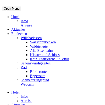
Open Menu
Hotel
Infos
Anreise
Aktuelles
Entdecken
Willebadessen
Wassertretbecken
Wildgehege
Alte Eisenbahn
Kloster und Schloss
Kath. Pfarrkirche St. Vitus
Sehenswürdigkeiten
Rad
Börderoute
Eggeroute
Schmetterlingspfad
Webcam
Hotel
Infos
Anreise
Aktuelles