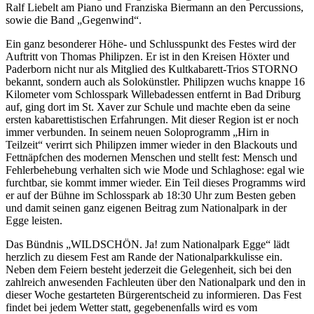
Ralf Liebelt am Piano und Franziska Biermann an den Percussions,
sowie die Band „Gegenwind“.
Ein ganz besonderer Höhe- und Schlusspunkt des Festes wird der
Auftritt von Thomas Philipzen. Er ist in den Kreisen Höxter und
Paderborn nicht nur als Mitglied des Kultkabarett-Trios STORNO
bekannt, sondern auch als Solokünstler. Philipzen wuchs knappe 16
Kilometer vom Schlosspark Willebadessen entfernt in Bad Driburg
auf, ging dort im St. Xaver zur Schule und machte eben da seine
ersten kabarettistischen Erfahrungen. Mit dieser Region ist er noch
immer verbunden. In seinem neuen Soloprogramm „Hirn in
Teilzeit“ verirrt sich Philipzen immer wieder in den Blackouts und
Fettnäpfchen des modernen Menschen und stellt fest: Mensch und
Fehlerbehebung verhalten sich wie Mode und Schlaghose: egal wie
furchtbar, sie kommt immer wieder. Ein Teil dieses Programms wird
er auf der Bühne im Schlosspark ab 18:30 Uhr zum Besten geben
und damit seinen ganz eigenen Beitrag zum Nationalpark in der
Egge leisten.
Das Bündnis „WILDSCHÖN. Ja! zum Nationalpark Egge“ lädt
herzlich zu diesem Fest am Rande der Nationalparkkulisse ein.
Neben dem Feiern besteht jederzeit die Gelegenheit, sich bei den
zahlreich anwesenden Fachleuten über den Nationalpark und den in
dieser Woche gestarteten Bürgerentscheid zu informieren. Das Fest
findet bei jedem Wetter statt, gegebenenfalls wird es vom