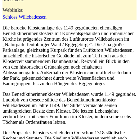
Weblinks:
Schloss Willebadessen
Die barocke Klosteranlage des 1149 gegründeten ehemaligen
Benediktinerinnenklosters mit Konventsgebäuden und romanischer
Kirche ist prägendes Zentrum des Luftkurortes Willebadessen im
„Naturpark Teutoburger Wald / Eggegebirge“. Die 7 ha große
Parkanlage, gleichzeitig Kurpark für den Luftkurort Willebadessen,
umschließt die historischen Gebäude mit zum Teil noch aus der
Klosterzeit stammendem Baumbestand. Reizvoll ein Blick in den
von den historischen Grünanlagen noch erhaltenen
Äbtissinnengarten. Außerhalb der Klostermauern öffnet sich dann
der Park, gekennzeichnet durch weite Wiesenflächen und
Baumgruppen, bis zu den Hängen des Eggegebirges.
Das Benediktinerinnenkloster Willebadessen wurde 1149 gegründet.
Ludolph von Oesede stiftete das Benediktinerinnenkloster
Willebadessen im Jahre 1149. Der Stifter vermachte seinen
umfangreichen Besitz dem Kloster. Die letzten Lebensjahre
verbrachte ​er mit seiner Frau Imma im Kloster, in dem seine sechs
Töchter als ​Ordensfrauen lebten.
Der Propst des Klosters verlieh dem Ort schon 1318 städtische
Rechte ​und Statuten. Die Siedlung Willebadessen verblieb auch