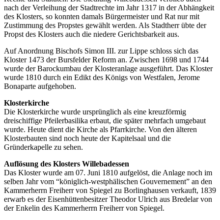
nach der ​Verleihung der Stadtrechte im Jahr 1317 in der Abhängkeit
des Klosters, ​so konnten damals Bürgermeister und Rat nur mit
Zustimmung des ​Propstes gewählt werden. Als Stadtherr übte der
Propst des Klosters ​auch die niedere Gerichtsbarkeit aus.
Auf Anordnung Bischofs Simon III. zur Lippe schloss sich das
Kloster 1473​ der Bursfelder Reform an. Zwischen 1698 und 1744
wurde der ​Barockumbau der Klosteranlage ausgeführt. Das Kloster
wurde 1810 ​durch ein Edikt des Königs von Westfalen, Jerome
Bonaparte ​aufgehoben.
Klosterkirche
Die Klosterkirche wurde ursprünglich als eine kreuzförmig
dreischiffige ​Pfeilerbasilika erbaut, die später mehrfach umgebaut
wurde. Heute ​dient die Kirche als Pfarrkirche. Von den älteren
Klosterbauten sind noch ​heute der Kapitelsaal und die
Gründerkapelle zu sehen.
Auflösung des Klosters Willebadessen
Das Kloster wurde am 07. Juni 1810 aufgelöst, die Anlage noch im
selben ​Jahr vom “königlich-westphälischen Gouvernement” an den ​
Kammerherrn Freiherr von Spiegel zu Borlinghausen verkauft, 1839
​erwarb es der Eisenhüttenbesitzer Theodor Ulrich aus Bredelar von
der ​Enkelin des Kammerherrn Freiherr von Spiegel.