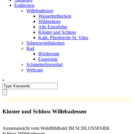
Entdecken
Willebadessen
Wassertretbecken
Wildgehege
Alte Eisenbahn
Kloster und Schloss
Kath. Pfarrkirche St. Vitus
Sehenswürdigkeiten
Rad
Börderoute
Eggeroute
Schmetterlingspfad
Webcam
•
Kloster und Schloss Willebadessen
Aussenansicht vom Wohlfühlhotel IM SCHLOSSPARK
Schloss Willebadessen