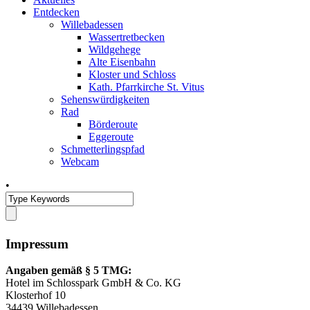
Entdecken
Willebadessen
Wassertretbecken
Wildgehege
Alte Eisenbahn
Kloster und Schloss
Kath. Pfarrkirche St. Vitus
Sehenswürdigkeiten
Rad
Börderoute
Eggeroute
Schmetterlingspfad
Webcam
•
Impressum
Angaben gemäß § 5 TMG:
Hotel im Schlosspark GmbH & Co. KG
Klosterhof 10
34439 Willebadessen