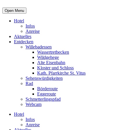
Open Menu
Hotel
Infos
Anreise
Aktuelles
Entdecken
Willebadessen
Wassertretbecken
Wildgehege
Alte Eisenbahn
Kloster und Schloss
Kath. Pfarrkirche St. Vitus
Sehenswürdigkeiten
Rad
Börderoute
Eggeroute
Schmetterlingspfad
Webcam
Hotel
Infos
Anreise
Aktuelles